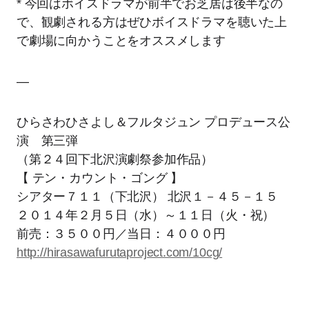
* 今回はボイスドラマが前半でお芝居は後半なの
で、観劇される方はぜひボイスドラマを聴いた上
で劇場に向かうことをオススメします
—
ひらさわひさよし＆フルタジュン プロデュース公
演 第三弾
（第２４回下北沢演劇祭参加作品）
【 テン・カウント・ゴング 】
シアター７１１（下北沢） 北沢１－４５－１５
２０１４年２月５日（水）～１１日（火・祝）
前売：３５００円／当日：４０００円
http://hirasawafurutaproject.com/10cg/