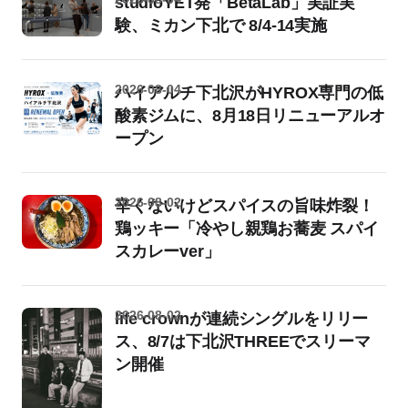
studioYET発「BetaLab」実証実
験、ミカン下北で 8/4-14実施
2026-08-04
ハイアルチ下北沢がHYROX専門の低
酸素ジムに、8月18日リニューアルオ
ープン
2026-08-02
辛くないけどスパイスの旨味炸裂！
鶏ッキー「冷やし親鶏お蕎麦 スパイ
スカレーver」
2026-08-02
life crownが連続シングルをリリー
ス、8/7は下北沢THREEでスリーマ
ン開催