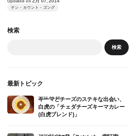
2月 07, 2014
Updated on
テン・カウント・ゴング
検索
検索
最新トピック
2026-08-05
キーマとチーズのステキな出会い、
白虎の「チェダチーズキーマカレー
(白虎ブレンド)」
2026-08-04