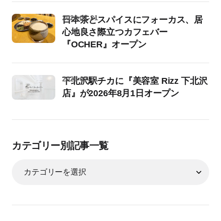
2026-07-31
日本茶とスパイスにフォーカス、居
心地良さ際立つカフェバー
『OCHER』オープン
2026-07-31
下北沢駅チカに『美容室 Rizz 下北沢
店』が2026年8月1日オープン
カテゴリー別記事一覧