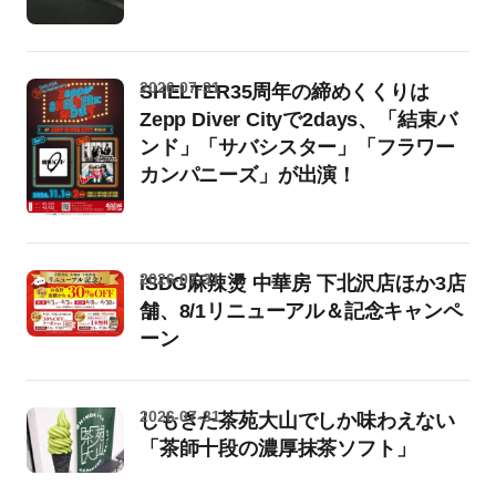
2026-07-31
SHELTER35周年の締めくくりは
Zepp Diver Cityで2days、「結束バ
ンド」「サバシスター」「フラワー
カンパニーズ」が出演！
2026-07-31
iSDG麻辣燙 中華房 下北沢店ほか3店
舗、8/1リニューアル＆記念キャンペ
ーン
2026-07-31
しもきた茶苑大山でしか味わえない
「茶師十段の濃厚抹茶ソフト」