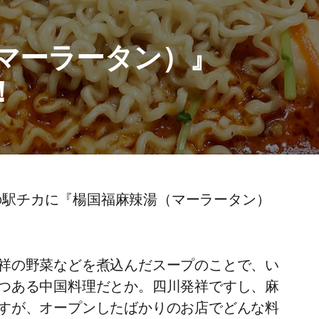
（マーラータン）』
！
分の駅チカに『楊国福麻辣湯（マーラータン）
祥の野菜などを煮込んだスープのことで、い
つある中国料理だとか。四川発祥ですし、麻
すが、オープンしたばかりのお店でどんな料