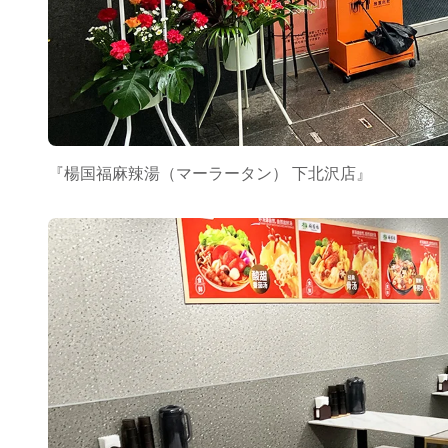
『楊国福麻辣湯（マーラータン） 下北沢店』