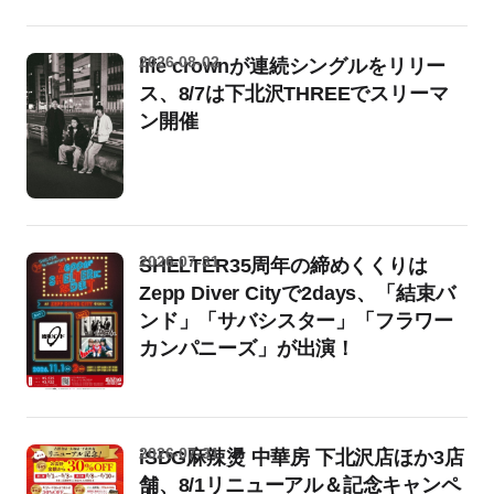
2026-08-02
life crownが連続シングルをリリー
ス、8/7は下北沢THREEでスリーマ
ン開催
2026-07-31
SHELTER35周年の締めくくりは
Zepp Diver Cityで2days、「結束バ
ンド」「サバシスター」「フラワー
カンパニーズ」が出演！
2026-07-31
iSDG麻辣燙 中華房 下北沢店ほか3店
舗、8/1リニューアル＆記念キャンペ