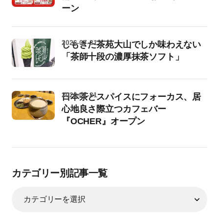
ーン
2026-07-31
しもきた茶苑大山でしか味わえない
「茶師十段の濃厚抹茶ソフト」
2026-07-31
日本茶とスパイスにフォーカス、居
心地良さ際立つカフェバー
『OCHER』オープン
カテゴリー別記事一覧