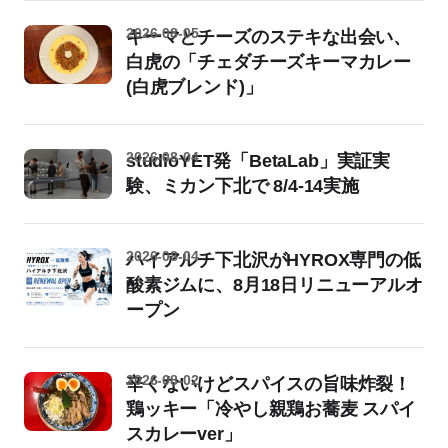
2026-08-05
キーマとチーズのステキな出会い、
白虎の「チェダチーズキーマカレー
(白虎ブレンド)」
2026-08-04
studioYET発「BetaLab」実証実
験、ミカン下北で 8/4-14実施
2026-08-04
ハイアルチ下北沢がHYROX専門の低
酸素ジムに、8月18日リニューアルオ
ープン
2026-08-02
辛くないけどスパイスの旨味炸裂！
鶏ッキー「冷やし親鶏お蕎麦 スパイ
スカレーver」