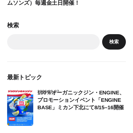
ムソンズ）毎週金土日開催！
検索
検索
最新トピック
2026-08-07
100％オーガニックジン・ENGINE、
プロモーションイベント「ENGINE
BASE」ミカン下北にて8/15–16開催