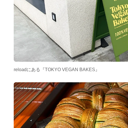
reloadにある『TOKYO VEGAN BAKES』