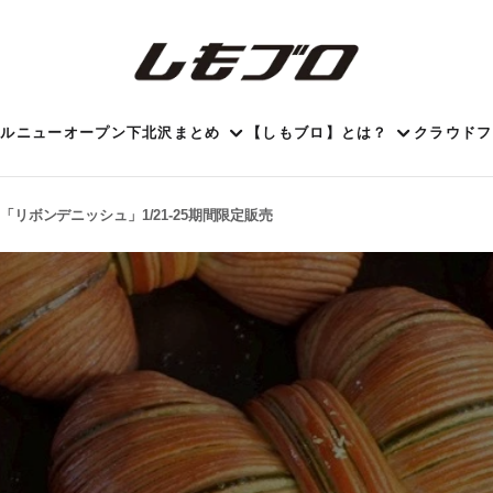
ール
ニューオープン
下北沢まとめ
【しもブロ】とは？
クラウドフ
の「リボンデニッシュ」1/21-25期間限定販売