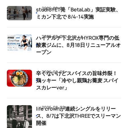
2026-08-04
studioYET発「BetaLab」実証実験、
ミカン下北で 8/4-14実施
2026-08-04
ハイアルチ下北沢がHYROX専門の低
酸素ジムに、8月18日リニューアルオ
ープン
2026-08-02
辛くないけどスパイスの旨味炸裂！
鶏ッキー「冷やし親鶏お蕎麦 スパイ
スカレーver」
2026-08-02
life crownが連続シングルをリリー
ス、8/7は下北沢THREEでスリーマン
開催