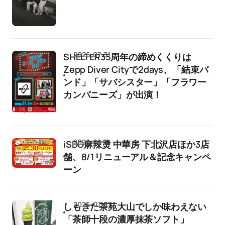
2026-07-31
SHELTER35周年の締めくくりは
Zepp Diver Cityで2days、「結束バ
ンド」「サバシスター」「フラワー
カンパニーズ」が出演！
2026-07-31
iSDG麻辣燙 中華房 下北沢店ほか3店
舗、8/1リニューアル＆記念キャンペ
ーン
2026-07-31
しもきた茶苑大山でしか味わえない
「茶師十段の濃厚抹茶ソフト」