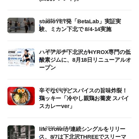
2026-08-04
studioYET発「BetaLab」実証実
験、ミカン下北で 8/4-14実施
2026-08-04
ハイアルチ下北沢がHYROX専門の低
酸素ジムに、8月18日リニューアルオ
ープン
2026-08-02
辛くないけどスパイスの旨味炸裂！
鶏ッキー「冷やし親鶏お蕎麦 スパイ
スカレーver」
2026-08-02
life crownが連続シングルをリリー
ス、8/7は下北沢THREEでスリーマ