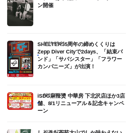
ン開催
2026-07-31
SHELTER35周年の締めくくりは
Zepp Diver Cityで2days、「結束バ
ンド」「サバシスター」「フラワー
カンパニーズ」が出演！
2026-07-31
iSDG麻辣燙 中華房 下北沢店ほか3店
舗、8/1リニューアル＆記念キャンペ
ーン
2026-07-31
しもきた茶苑大山でしか味わえない