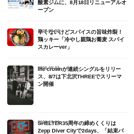
酸素ジムに、8月18日リニューアルオ
ープン
2026-08-02
辛くないけどスパイスの旨味炸裂！
鶏ッキー「冷やし親鶏お蕎麦 スパイ
スカレーver」
2026-08-02
life crownが連続シングルをリリー
ス、8/7は下北沢THREEでスリーマ
ン開催
2026-07-31
SHELTER35周年の締めくくりは
Zepp Diver Cityで2days、「結束バ