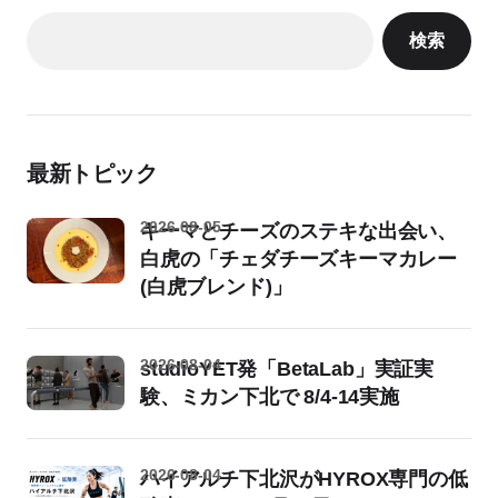
検索
最新トピック
2026-08-05
キーマとチーズのステキな出会い、
白虎の「チェダチーズキーマカレー
(白虎ブレンド)」
2026-08-04
studioYET発「BetaLab」実証実
験、ミカン下北で 8/4-14実施
2026-08-04
ハイアルチ下北沢がHYROX専門の低