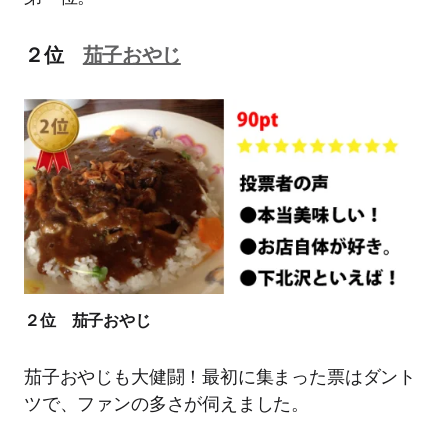
２位
茄子おやじ
２位 茄子おやじ
茄子おやじも大健闘！最初に集まった票はダント
ツで、ファンの多さが伺えました。