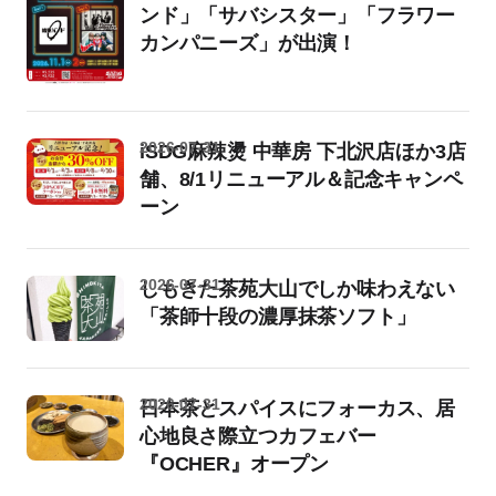
ンド」「サバシスター」「フラワー
カンパニーズ」が出演！
2026-07-31
iSDG麻辣燙 中華房 下北沢店ほか3店
舗、8/1リニューアル＆記念キャンペ
ーン
2026-07-31
しもきた茶苑大山でしか味わえない
「茶師十段の濃厚抹茶ソフト」
2026-07-31
日本茶とスパイスにフォーカス、居
心地良さ際立つカフェバー
『OCHER』オープン